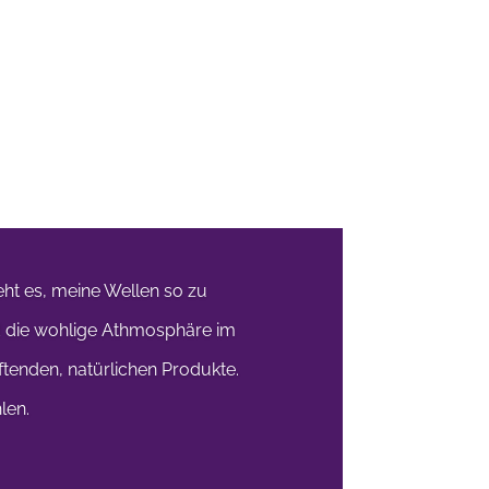
eht es, meine Wellen so zu
nd die wohlige Athmosphäre im
ftenden, natürlichen Produkte.
len.