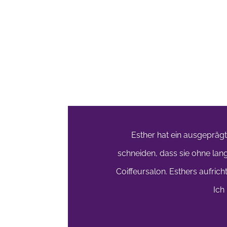
Kundenfeedback
Esther hat ein ausgeprägt
schneiden, dass sie ohne lan
Coiffeursalon. Esthers aufric
Ich